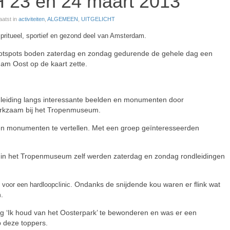
 23 en 24 maart 2013
aatst in
activiteiten
,
ALGEMEEN
,
UITGELICHT
spritueel, sportief en gezond deel van Amsterdam.
 hotspots boden zaterdag en zondag gedurende de gehele dag een
am Oost op de kaart zette.
dleiding langs interessante beelden en monumenten door
erkzaam bij het Tropenmuseum.
 en monumenten te vertellen. Met een groep geïnteresseerden
 in het Tropenmuseum zelf werden zaterdag en zondag rondleidingen
Ondanks de snijdende kou waren er flink wat
 voor een hardloopclinic.
.
ing ‘Ik houd van het Oosterpark’ te bewonderen en was er een
 deze toppers.