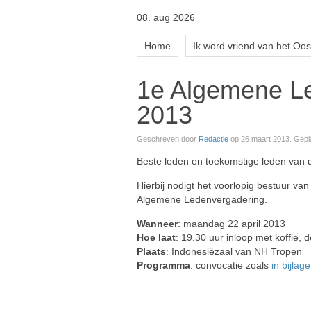
08. aug 2026
Home
Ik word vriend van het Oos
1e Algemene Le
2013
Geschreven door
Redactie
op
26 maart 2013
. Gepl
Beste leden en toekomstige leden van 
Hierbij nodigt het voorlopig bestuur va
Algemene Ledenvergadering.
Wanneer
: maandag 22 april 2013
Hoe laat
: 19.30 uur inloop met koffie,
Plaats
: Indonesiëzaal van NH Tropen
Programma
: convocatie zoals
in bijlage