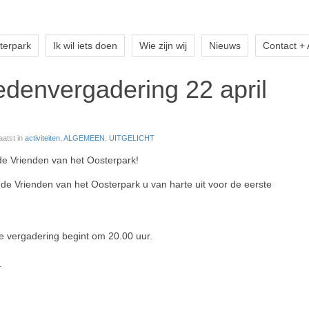
terpark
Ik wil iets doen
Wie zijn wij
Nieuws
Contact +
denvergadering 22 april
aatst in
activiteiten
,
ALGEMEEN
,
UITGELICHT
de Vrienden van het Oosterpark!
n de Vrienden van het Oosterpark u van harte uit voor de eerste
 de vergadering begint om 20.00 uur.
.