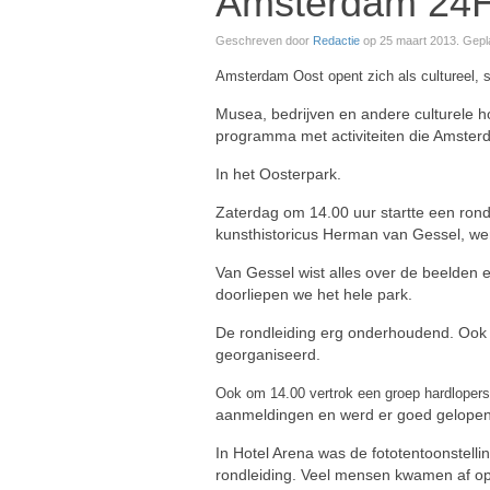
Amsterdam 24H
Geschreven door
Redactie
op
25 maart 2013
. Gepl
Amsterdam Oost opent zich als cultureel, 
Musea, bedrijven en andere culturele
programma met activiteiten die Amsterd
In het Oosterpark.
Zaterdag om 14.00 uur startte een ron
kunsthistoricus Herman van Gessel, w
Van Gessel wist alles over de beelden
doorliepen we het hele park.
De rondleiding erg onderhoudend. Ook
georganiseerd.
Ook om 14.00 vertrok een groep hardlopers
aanmeldingen en werd er goed gelopen
In Hotel Arena was de fototentoonstell
rondleiding. Veel mensen kwamen af op