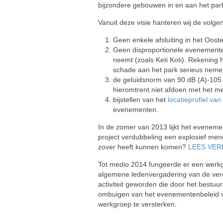
bijzondere gebouwen in en aan het par
Vanuit deze visie hanteren wij de volg
Geen enkele afsluiting in het Oos
Geen disproportionele evenementen
neemt (zoals Keti Koti). Rekening
schade aan het park serieus neme
de geluidsnorm van 90 dB (A)-105 
hieromtrent niet afdoen met het me
bijstellen van het
locatieprofiel va
evenementen.
In de zomer van 2013 lijkt het eveneme
project verdubbeling een explosief meng
zover heeft kunnen komen?
LEES VER
Tot medio 2014 fungeerde er een werkg
algemene ledenvergadering van de veren
activiteit geworden die door het bestuu
ombuigen van het evenementenbeleid va
werkgroep te versterken.