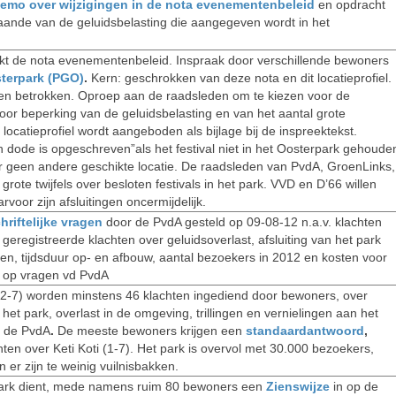
emo over wijzigingen in de nota evenementenbeleid
en opdracht
gaande van de geluidsbelasting die aangegeven wordt in het
t de nota evenementenbeleid. Inspraak door verschillende bewoners
sterpark (PGO)
.
Kern: geschrokken van deze nota en dit locatieprofiel.
en betrokken. Oproep aan de raadsleden om te kiezen voor de
oor beperking van de geluidsbelasting en van het aantal grote
locatieprofiel wordt aangeboden als bijlage bij de inspreektekst.
n dode is opgeschreven”als het festival niet in het Oosterpark gehoude
r geen andere geschikte locatie. De raadsleden van PvdA, GroenLinks,
te twijfels over besloten festivals in het park. VVD en D’66 willen
rvoor zijn afsluitingen oncermijdelijk.
riftelijke vragen
door de PvdA gesteld op 09-08-12 n.a.v. klachten
 geregistreerde klachten over geluidsoverlast, afsluiting van het park
en, tijdsduur op- en afbouw, aantal bezoekers in 2012 en kosten voor
d op vragen vd PvdA
 (22-7) worden minstens 46 klachten ingediend door bewoners, over
n het park, overlast in de omgeving, trillingen en vernielingen aan het
r de PvdA
.
De meeste bewoners krijgen een
standaardantwoord
,
chten over Keti Koti (1-7). Het park is overvol met 30.000 bezoekers,
en er zijn te weinig vuilnisbakken.
park dient, mede namens ruim 80 bewoners een
Zienswijze
in op de