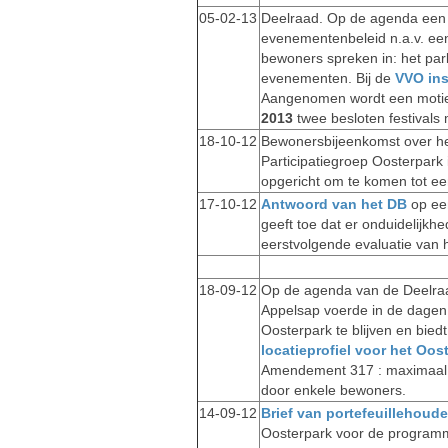
05-02-13
Deelraad. Op de agenda een r
evenementenbeleid n.a.v. e
bewoners spreken in: het park
evenementen. Bij de
VVO ins
Aangenomen wordt een motie
2013
twee besloten festivals 
18-10-12
Bewonersbijeenkomst over he
Participatiegroep Oosterpark
opgericht om te komen tot ee
17-10-12
Antwoord van het DB
op een
geeft toe dat er onduidelijkhe
eerstvolgende evaluatie van
18-09-12
Op de agenda van de Deelra
Appelsap voerde in de dagen 
Oosterpark te blijven en bie
locatieprofiel voor het Oos
Amendement 317 : maximaal éé
door enkele bewoners.
14-09-12
Brief van portefeuillehoude
Oosterpark voor de programme