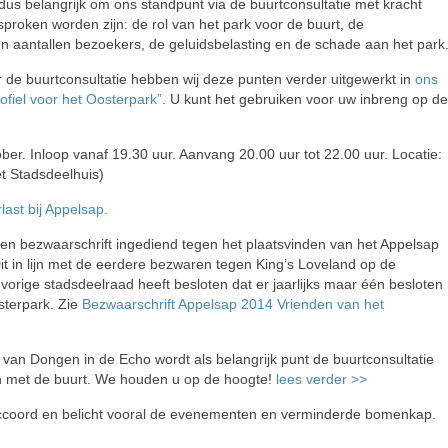
s dus belangrijk om ons standpunt via de buurtconsultatie met kracht
proken worden zijn: de rol van het park voor de buurt, de
 aantallen bezoekers, de geluidsbelasting en de schade aan het park
r de buurtconsultatie hebben wij deze punten verder uitgewerkt in
ons
ofiel voor het Oosterpark”
. U kunt het gebruiken voor uw inbreng op de
er. Inloop vanaf 19.30 uur. Aanvang 20.00 uur tot 22.00 uur. Locatie:
et Stadsdeelhuis)
last bij Appelsap.
en bezwaarschrift ingediend tegen het plaatsvinden van het Appelsap
it in lijn met de eerdere bezwaren tegen King’s Loveland op de
orige stadsdeelraad heeft besloten dat er jaarlijks maar één besloten
sterpark. Zie
Bezwaarschrift Appelsap 2014 Vrienden van het
 van Dongen in de Echo wordt als belangrijk punt de buurtconsultatie
n met de buurt. We houden u op de hoogte!
lees verder >>
accoord en belicht vooral de evenementen en verminderde bomenkap.