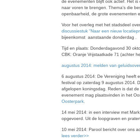
de evenementen blijft ook actief. Het i
naar voren te brengen. Thema’s die bes
openbaarheid, de grote evenementen en
Voor het overleg met het stadsdeel ove
discussiestuk “Naar een nieuw locatiepr
bijeenkomst aanstaande donderdag .
Tijd en plaats: Donderdagavond 30 oktob
CBK: Oranje Vrijstaatkade 71 (achter h
augustus 2014: melden van geluidsover
6 augustus 2014: De Vereniging heeft e
festival op zaterdag 9 augustus 2014. D
afgelopen koningsdag. Reden is dat de v
evenement mag plaatsvinden in het Oo
Oosterpark
.
14 mei 2014: in een interview met Mark
opgevoerd. Uit de loopgraven en prate
10 mei 2014: Parool bericht over ons 
lees verder>>