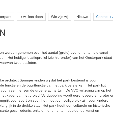
terpark
Ik wil iets doen
Wie zijn wij
Nieuws
Contact +
N
ngen worden genomen over het aantal (grote) evenementen die vanaf
. Het huidige locatieprofiel (zie hieronder) van het Oosterpark staat
waarvan twee besloten.
ke architect Springer vinden wij dat het park bestemd is voor
e functie en de buurtfunctie van het park versterken. Het park ligt
 voor veel mensen de groene achtertuin. De VVO wil zuinig zijn op het
n het kader van het project Verdubbeling wordt gerenoveerd en groter e
grijk voor sport en spel, het moet een veilige plek zijn voor kinderen
langrijk in de drukke stad. Het park heeft een culturele en historische
essante geschiedenis, enkele monumenten, beeldende kunst en