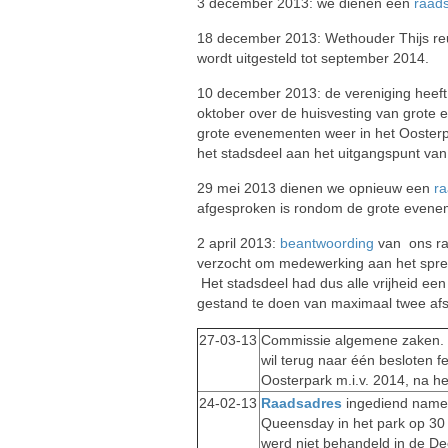
3 december 2013: we dienen een
raad
18 december 2013: Wethouder Thijs re
wordt uitgesteld tot september 2014.
10 december 2013: de vereniging heef
oktober over de huisvesting van grote e
grote evenementen weer in het Oosterpa
het stadsdeel aan het uitgangspunt van
29 mei 2013 dienen we opnieuw een
r
afgesproken is rondom de grote even
2 april 2013:
beantwoording
van ons ra
verzocht om medewerking aan het sprei
Het stadsdeel had dus alle vrijheid een
gestand te doen van maximaal twee afs
27-03-13
Commissie algemene zaken. O
wil terug naar één besloten fe
Oosterpark m.i.v. 2014, na h
24-02-13
Raadsadres
ingediend name
Queensday in het park op 30 
werd niet behandeld in de De