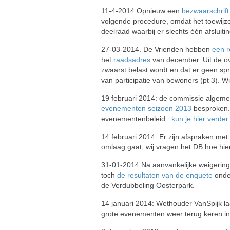
11-4-2014 Opnieuw een
bezwaarschrift
volgende procedure, omdat het toewijzen
deelraad waarbij er slechts één afsluiti
27-03-2014. De Vrienden hebben
een r
het
raadsadres
van december. Uit de ov
zwaarst belast wordt en dat er geen spr
van participatie van bewoners (pt 3). W
19 februari 2014: de commissie algeme
evenementen seizoen 2013
besproken. 
evenementenbeleid:
kun je hier verder
14 februari 2014: Er zijn afspraken met
omlaag gaat, wij vragen het DB hoe hi
31-01-2014 Na aanvankelijke weigering
toch
de resultaten van de enquete
onde
de Verdubbeling Oosterpark.
14 januari 2014: Wethouder VanSpijk la
grote evenementen weer terug keren i