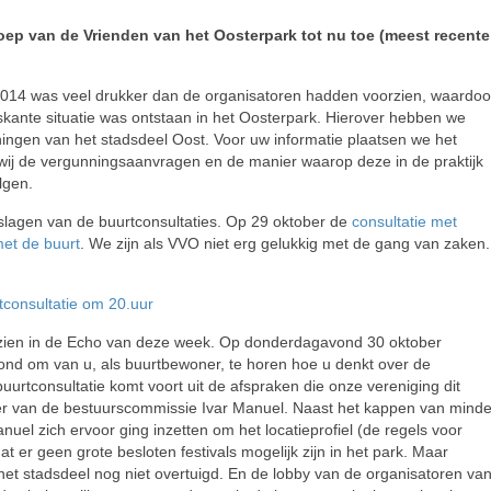
oep van de Vrienden van het Oosterpark tot nu toe
(meest recente
ti 2014 was veel drukker dan de organisatoren hadden voorzien, waardoo
kante situatie was ontstaan in het Oosterpark. Hierover hebben we
ingen van het stadsdeel Oost. Voor uw informatie plaatsen we het
 wij de vergunningsaanvragen en de manier waarop deze in de praktijk
lgen.
lagen van de buurtconsultaties. Op 29 oktober de
consultatie met
et de buurt
. We zijn als VVO niet erg gelukkig met de gang van zaken.
tconsultatie om 20.uur
gezien in de Echo van deze week. Op donderdagavond 30 oktober
ond om van u, als buurtbewoner, te horen hoe u denkt over de
urtconsultatie komt voort uit de afspraken die onze vereniging dit
ter van de bestuurscommissie Ivar Manuel. Naast het kappen van minde
l zich ervoor ging inzetten om het locatieprofiel (de regels voor
er geen grote besloten festivals mogelijk zijn in het park. Maar
t stadsdeel nog niet overtuigd. En de lobby van de organisatoren va