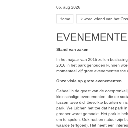
06. aug 2026
Home
Ik word vriend van het Oos
EVENEMENTE
Stand van zaken
In het najaar van 2015 zullen beslissi
2016 in het park gehouden kunnen worden
momenteel vijf grote evenementen toe 
Onze visie op grote evenementen
Geheel in de geest van de oorspronkelij
kleinschalige evenementen, die de social
tussen twee dichtbevolkte buurten en is
park. We juichen het toe dat het park i
groener wordt gemaakt. Het park is belan
om te spelen. Ook rust en natuur zijn be
waarde (erfgoed). Het heeft een inter