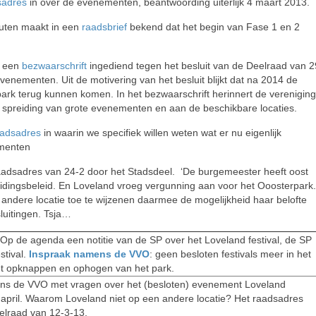
sadres
in over de evenementen, beantwoording uiterlijk 4 maart 2013.
uten maakt in een
raadsbrief
bekend dat het begin van Fase 1 en 2
t een
bezwaarschrift
ingediend tegen het besluit van de Deelraad van 2
venementen. Uit de motivering van het besluit blijkt dat na 2014 de
rk terug kunnen komen. In het bezwaarschrift herinnert de vereniging
 spreiding van grote evenementen en aan de beschikbare locaties.
aadsadres
in waarin we specifiek willen weten wat er nu eigenlijk
ementen
adsadres van 24-2 door het Stadsdeel. ‘De burgemeester heeft oost
dingsbeleid. En Loveland vroeg vergunning aan voor het Ooosterpark.
 andere locatie toe te wijzenen daarmee de mogelijkheid haar belofte
luitingen. Tsja…
p de agenda een notitie van de SP over het Loveland festival, de SP
stival.
Inspraak namens de VVO
: geen besloten festivals meer in het
et opknappen en ophogen van het park.
ns de VVO met vragen over het (besloten) evenement Loveland
april. Waarom Loveland niet op een andere locatie? Het raadsadres
elraad van 12-3-13.