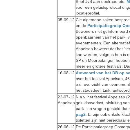
Brief JvS aan deelraad etc.
M
voor een geluidsprotocol uit
locatieprofiel.
05-09-12
Cie algemene zaken bespreek
en de
Participatiegroep Oo
Bewoners niet geïnformeerd 
openbaarheid van het park, v
evenementen. Een alternatief 
Appelsap beweert dat het “te
kan worden, volgens hen is e
SP en Meerbelangen hebben gro
meer en grotere festivals. Daa
16-08-12
Antwoord van het DB op sch
over het festival Appelsap, 46
e.d. overzicht van evenement
het stadsdeel. Link: antwoor
22-07-12
N.a.v. het festival Appelsap
Appelsap
geluidsoverlast, afsluiting va
park. en vragen gesteld doo
pag2
. Er zijn ook enkele kla
toiletten zijn niet bereikbaar 
26-06-12
De Participatiegroep Ooster