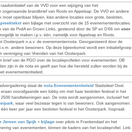
aadsinitiatief van de VVD voor een wijziging van het
en zogenaamde brandbrief van Roots en Appelsap. De VVO en andere
 moet openbaar blijven, kies andere locaties voor grote, besloten,
preektekst
een bijlage met overzicht van de 15 evenementenlocaties.
 van de PvdA en Groen Links, gesteund door de SP en D’66 om
voor
mogelijk te maken i.p.v. één, namelijk voor Appelsap en Roots.
t Oosterpark n.a.v. de evenementennota. Georganiseerd door de
 i.s.m. andere bewoners. Op deze bijeenkomst wordt een initiatiefgroep
n vereniging van Vrienden van het Oosterpark.
 brief van de PGO over de locatieprofielen voor evenementen. DB
den zijn in de nota en geeft aan hoe die hersteld zullen worden bij de
 het evenementenbeleid.
advergadering staat de
nota Evenementenbeleid
Stadsdeel Oost.
eraan voorafgaande een lobby om met haar besloten festival in het
dt 2500 handtekeningen aan. De nota wordt aangenomen, inclusief het
terpark
, waar veel bezwaar tegen is van bewoners. Ook aangenomen:
n keer per jaar een besloten festival in het Oosterpark. Inspraak
r Jeroen van Spijk
+
bijlage
over pilots in Frankendael en het
ring van evenementen, binnen de kaders van het locatieprofiel. Link.