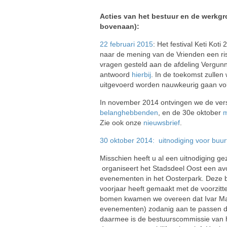
Acties van het bestuur en de werkgr
bovenaan):
22 februari 2015
: Het festival Keti Ko
naar de mening van de Vrienden een ris
vragen gesteld aan de afdeling Vergunn
antwoord
hierbij
. In de toekomst zullen
uitgevoerd worden nauwkeurig gaan vo
In november 2014 ontvingen we de vers
belanghebbenden
, en de 30e oktober
m
Zie ook onze
nieuwsbrief
.
30 oktober 2014: uitnodiging voor buur
Misschien heeft u al een uitnodiging 
organiseert het Stadsdeel Oost een av
evenementen in het Oosterpark. Deze bu
voorjaar heeft gemaakt met de voorzit
bomen kwamen we overeen dat Ivar Manue
evenementen) zodanig aan te passen dat 
daarmee is de bestuurscommissie van he