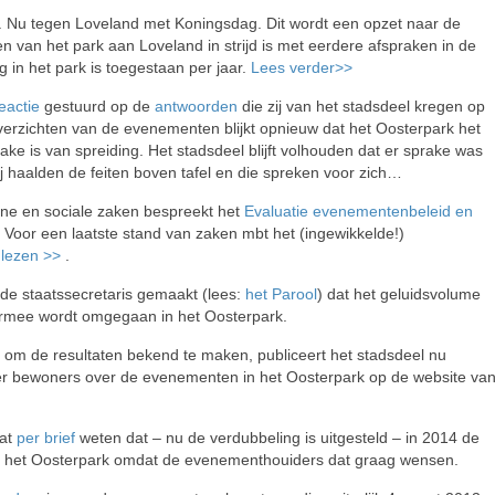
. Nu tegen Loveland met Koningsdag. Dit wordt een opzet naar de
 van het park aan Loveland in strijd is met eerdere afspraken in de
ng in het park is toegestaan per jaar.
Lees verder>>
eactie
gestuurd op de
antwoorden
die zij van het stadsdeel kregen op
erzichten van de evenementen blijkt opnieuw dat het Oosterpark het
ake is van spreiding. Het stadsdeel blijft volhouden dat er sprake was
ij haalden de feiten boven tafel en die spreken voor zich…
ne en sociale zaken bespreekt het
Evaluatie evenementenbeleid en
Voor een laatste stand van zaken mbt het (ingewikkelde!)
 lezen >>
.
 de staatssecretaris gemaakt (lees:
het Parool
) dat het geluidsvolume
ermee wordt omgegaan in het Oosterpark.
 om de resultaten bekend te maken, publiceert het stadsdeel nu
r bewoners over de evenementen in het Oosterpark op de website va
at
per brief
weten dat – nu de verdubbeling is uitgesteld – in 2014 de
n het Oosterpark omdat de evenementhouiders dat graag wensen.