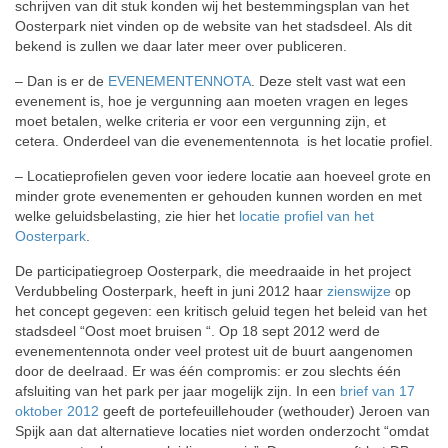
schrijven van dit stuk konden wij het bestemmingsplan van het
Oosterpark niet vinden op de website van het stadsdeel. Als dit
bekend is zullen we daar later meer over publiceren.
– Dan is er de
EVENEMENTENNOTA
. Deze stelt vast wat een
evenement is, hoe je vergunning aan moeten vragen en leges
moet betalen, welke criteria er voor een vergunning zijn, et
cetera. Onderdeel van die evenementennota is het locatie profiel.
– Locatieprofielen geven voor iedere locatie aan hoeveel grote en
minder grote evenementen er gehouden kunnen worden en met
welke geluidsbelasting, zie hier het
locatie profiel van het
Oosterpark
.
De participatiegroep Oosterpark, die meedraaide in het project
Verdubbeling Oosterpark, heeft in juni 2012 haar
zienswijze
op
het concept gegeven: een kritisch geluid tegen het beleid van het
stadsdeel “Oost moet bruisen “. Op 18 sept 2012 werd de
evenementennota onder veel protest uit de buurt aangenomen
door de deelraad. Er was één compromis: er zou slechts één
afsluiting van het park per jaar mogelijk zijn. In een
brief van 17
oktober 2012
geeft de portefeuillehouder (wethouder) Jeroen van
Spijk aan dat alternatieve locaties niet worden onderzocht “omdat