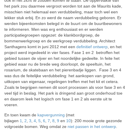
ook in het zicht te zouden komen te staan. De oppervlakte van
het park zou daarmee vergroot worden tot aan de Maurits kade,
misschien niet helemaal een verdubbeling, maar toch wel een
lekker stuk erbij. En zo werd de naam verdubbeling geboren. Er
werden bijeenkomsten belegd in de buurt om de buurtbewoners
te informeren. Men was erg enthousiast en er werden
participatiegroepen opgezet: de klankbordgroep, de
bommenwerkgroep en de werkgroep verdubbeling. Architect
Santhagens komt in juni 2012 met een
definitief ontwerp
, en het
project werd ingedeeld in vier fases. Fase 1 en 2 betroffen het
gebied tussen de vijver en het noordelijke gedeelte. In feite het
gebied waar nu de brede weg doorloopt, de speeltuin, het
rosarium, de skatebaan en het pierenbadje liggen. Fase 3 en 4
was dus de feitelijke verdubbeling: het aankopen van grond,
uitkopen van eigenaar, regelingen treffen met het kit et cetera.
Zoals te begrijpen nemen dit soort processen als voor fase 3 en 4
veel tijd in beslag. Het park is dringend aan groot onderhoud toe
en daarom leek het logisch om fase 1 en 2 als eerste uit te
voeren.
En toen kwam de
kapvergunning
(met
bijlagen
1
,
2
,
3
,
4
,
5
,
6
,
7
,
8
,
9
en
10
): 200 mooie grote gezonde
volgroeide bomen. Weg omdat ze
niet passen in het ontwerp
.