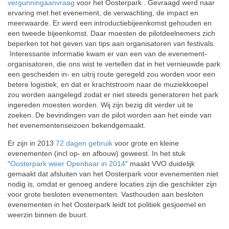
vergunningaanvraag
voor het Oosterpark . Gevraagd werd naar
ervaring met het evenement, de verwachting, de impact en
meerwaarde. Er werd een introductiebijeenkomst gehouden en
een tweede bijeenkomst. Daar moesten de pilotdeelnemers zich
beperken tot het geven van tips aan organisatoren van festivals.
Interessante informatie kwam er van een van de evenement-
organisatoren, die ons wist te vertellen dat in het vernieuwde park
een gescheiden in- en uitrij route geregeld zou worden voor een
betere logistiek, en dat er krachtstroom naar de muziekkoepel
zou worden aangelegd zodat er niet steeds generatoren het park
ingereden moesten worden. Wij zijn bezig dit verder uit te
zoeken. De bevindingen van de pilot worden aan het einde van
het evenementenseizoen bekendgemaakt.
Er zijn in 2013
72 dagen gebruik
voor grote en kleine
evenementen (incl op- en afbouw) geweest. In het stuk
“
Oosterpark weer Openbaar in 2014
“ maakt VVO duidelijk
gemaakt dat afsluiten van het Oosterpark voor evenementen niet
nodig is, omdat er genoeg andere locaties zijn die geschikter zijn
voor grote besloten evenementen. Vasthouden aan besloten
evenementen in het Oosterpark leidt tot politiek gesjoemel en
weerzin binnen de buurt.