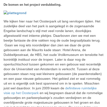
De bomen en het project verdubbeling.
We kijken hier naar het Oosterpark uit lang vervlogen tijden. Het
zuidelijke deel van het park is aangelegd in de zogenaamde
Engelse landschap’s stijl met veel ronde lanen, doorkijkjes
afgewisseld met intieme plekjes. Daarboven zien we met een
beetje fantasie de drie vakken nog de oude begraafplaats terug.
Gaan we nog iets noordelijker dan zien we daar de grote
gebouwen aan de Maurits kade staan: Hotel Arena, de
Dubbeltjesstraat, de HBS, het oude Vrolikmuseum en tenslotte het
koninklijk instituut voor de tropen. Later is daar nog de
openluchtschool tussen gekomen en een gebouw wat recentelijk
door de Universiteit van Amsterdam is verkocht. Tussen al deze
gebouwen staan nog wat kleinere gebouwen (de paardenstallen)
en een paar nieuwe gebouwen. Het gebied ziet er wat rommelig
uit en is eigenlijk ook best spannend om in te spelen. Misschien
juist wel daardoor. In juni 2009 kwam de
definitieve ruimtelijke
visie op het Oosterpark
en wij begrepen daaruit dat de rommelige
gebouwtjes en parkeerplaatsje’s zouden verdwijnen en de
overblijvende grote majestueuze gebouwen in het groen en dus