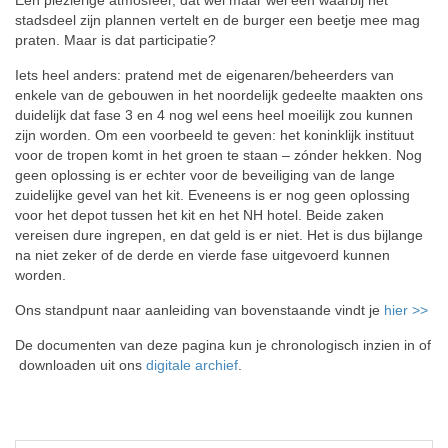
Een plezierige atmosfeer, dat wel maar wel een waarbij het
stadsdeel zijn plannen vertelt en de burger een beetje mee mag
praten. Maar is dat participatie?
Iets heel anders: pratend met de eigenaren/beheerders van
enkele van de gebouwen in het noordelijk gedeelte maakten ons
duidelijk dat fase 3 en 4 nog wel eens heel moeilijk zou kunnen
zijn worden. Om een voorbeeld te geven: het koninklijk instituut
voor de tropen komt in het groen te staan – zónder hekken. Nog
geen oplossing is er echter voor de beveiliging van de lange
zuidelijke gevel van het kit. Eveneens is er nog geen oplossing
voor het depot tussen het kit en het NH hotel. Beide zaken
vereisen dure ingrepen, en dat geld is er niet. Het is dus bijlange
na niet zeker of de derde en vierde fase uitgevoerd kunnen
worden.
Ons standpunt naar aanleiding van bovenstaande vindt je
hier >>
De documenten van deze pagina kun je chronologisch inzien in of
downloaden uit ons
digitale archief
.