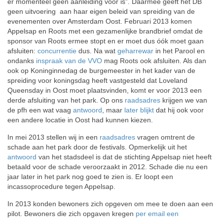
er momenteel geen aanleiding voor is”. Daarmee geeft het DB
geen uitvoering aan haar eigen beleid van spreiding van de
evenementen over Amsterdam Oost. Februari 2013 komen
Appelsap en Roots met een gezamenlijke brandbrief omdat de
sponsor van Roots ermee stopt en er moet dus óók moet gaan
afsluiten:
concurrentie
dus. Na wat
geharrewar
in het Parool en
ondanks
inspraak van de VVO
mag Roots ook afsluiten. Als dan
ook op Koninginnedag de burgemeester in het kader van de
spreiding voor koningsdag heeft vastgesteld dat Loveland
Queensday in Oost moet plaatsvinden, komt er voor 2013 een
derde afsluiting van het park. Op ons
raadsadres
krijgen we van
de pfh een wat vaag
antwoord
, maar
later blijkt
dat hij ook voor
een andere locatie in Oost had kunnen kiezen.
In mei 2013 stellen wij in een
raadsadres
vragen omtrent de
schade aan het park door de festivals. Opmerkelijk uit het
antwoord
van het stadsdeel is dat de stichting Appelsap niet heeft
betaald voor de schade veroorzaakt in 2012. Schade die nu een
jaar later in het park nog goed te zien is. Er loopt een
incassoprocedure tegen Appelsap.
In 2013 konden bewoners zich opgeven om mee te doen aan een
pilot. Bewoners die zich opgaven kregen
per email een