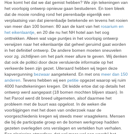
Hoe komt het dat we dat gemist hebben? We zijn tekeningen van
het voorlopig ontwerp opnieuw gaan bestuderen. En toen bleek
dat de mooie ronding rond het pierenbadje eigenlijk een
verplaatsing van dat pierenbadje betekende en tevens het rooien
van meer dan 100 bomen: 80 aan de kant van het
rosarium en
het eikenlaantje
, en 20 die nu het NH hotel aan het oog
onttrekken. Alleen wat vage puntjes in het voorlopig ontwerp
verwijzen naar het eikenlaantje dat geheel geruimd gaat worden
in het definitief ontwerp. De andere bomen moeten sneuvelen
voor zg. zichtlijnen om het park meer allure te geven. Wij denken
dat ook de politici door deze versluierde informatie op het
verkeerde been zijn gezet. Uiteraard hebben wij tegen deze
kapvergunning
bezwaar
aangetekend. En met ons
meer dan 150
anderen
. Tevens hebben wij een
petitie
opgezet waarop wij ruim
4000 handtekeningen kregen. Dit leidde ertoe dat op details het
ontwerp werd aangepast (18 bomen mochten blijven staan). In
het Parool werd dit breed uitgemeten, alsof daarmee het
probleem met de buurt was opgelost. In de weken die
voorbijgingen met het doen van onderzoek naar de
voorgeschiedenis kregen wij steeds meer vraagtekens. Mensen
die bij de participatie groep en de bomen werkgroep hadden
gezeten overlegden ons verslagen en vertelden hun verhalen.