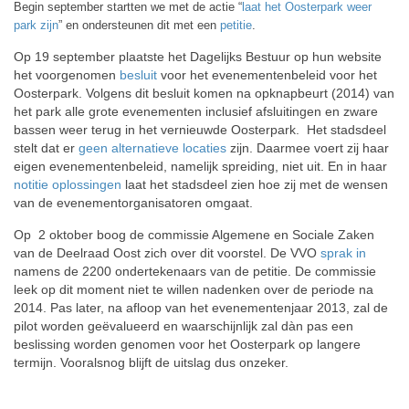
Begin september startten we met de actie “
laat het Oosterpark weer
park zijn
” en ondersteunen dit met een
petitie
.
Op 19 september plaatste het Dagelijks Bestuur op hun website
het voorgenomen
besluit
voor het evenementenbeleid voor het
Oosterpark. Volgens dit besluit komen na opknapbeurt (2014) van
het park alle grote evenementen inclusief afsluitingen en zware
bassen weer terug in het vernieuwde Oosterpark. Het stadsdeel
stelt dat er
geen alternatieve locaties
zijn. Daarmee voert zij haar
eigen evenementenbeleid, namelijk spreiding, niet uit. En in haar
notitie oplossingen
laat het stadsdeel zien hoe zij met de wensen
van de evenementorganisatoren omgaat.
Op 2 oktober boog de commissie Algemene en Sociale Zaken
van de Deelraad Oost zich over dit voorstel. De VVO
sprak in
namens de 2200 ondertekenaars van de petitie. De commissie
leek op dit moment niet te willen nadenken over de periode na
2014. Pas later, na afloop van het evenementenjaar 2013, zal de
pilot worden geëvalueerd en waarschijnlijk zal dàn pas een
beslissing worden genomen voor het Oosterpark op langere
termijn. Vooralsnog blijft de uitslag dus onzeker.