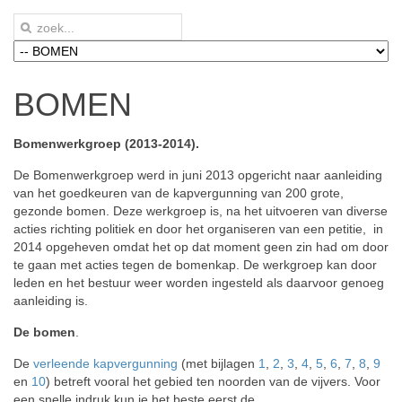
BOMEN
Bomenwerkgroep (2013-2014).
De Bomenwerkgroep werd in juni 2013 opgericht naar aanleiding
van het goedkeuren van de kapvergunning van 200 grote,
gezonde bomen. Deze werkgroep is, na het uitvoeren van diverse
acties richting politiek en door het organiseren van een petitie, in
2014 opgeheven omdat het op dat moment geen zin had om door
te gaan met acties tegen de bomenkap. De werkgroep kan door
leden en het bestuur weer worden ingesteld als daarvoor genoeg
aanleiding is.
De bomen
.
De
verleende kapvergunning
(met bijlagen
1
,
2
,
3
,
4
,
5
,
6
,
7
,
8
,
9
en
10
) betreft vooral het gebied ten noorden van de vijvers. Voor
een snelle indruk kun je het beste eerst de