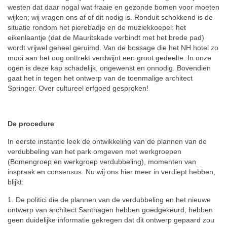
westen dat daar nogal wat fraaie en gezonde bomen voor moeten
wijken; wij vragen ons af of dit nodig is. Ronduit schokkend is de
situatie rondom het pierebadje en de muziekkoepel: het
eikenlaantje (dat de Mauritskade verbindt met het brede pad)
wordt vrijwel geheel geruimd. Van de bossage die het NH hotel zo
mooi aan het oog onttrekt verdwijnt een groot gedeelte. In onze
ogen is deze kap schadelijk, ongewenst en onnodig. Bovendien
gaat het in tegen het ontwerp van de toenmalige architect
Springer. Over cultureel erfgoed gesproken!
De procedure
In eerste instantie leek de ontwikkeling van de plannen van de
verdubbeling van het park omgeven met werkgroepen
(Bomengroep en werkgroep verdubbeling), momenten van
inspraak en consensus. Nu wij ons hier meer in verdiept hebben,
blijkt:
1. De politici die de plannen van de verdubbeling en het nieuwe
ontwerp van architect Santhagen hebben goedgekeurd, hebben
geen duidelijke informatie gekregen dat dit ontwerp gepaard zou