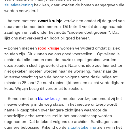
situatietekening
bekijken, daar worden de bomen aangegeven die
worden verwijderd:
– bomen met een
zwart kruisje
verdwijnen omdat zij de groei van
duurzame bomen belemmeren. Dit betreft veelal de zogenaamde
zaailingen en valt onder het motto “snoeien doet groeien “. Dat
lijkt ons niet verkeerd en hoort bij goed beheer.
– Bomen met een
rood kruisje
worden verwijderd omdat zij ziek
zouden zijn. Dit kunnen we ons goed voorstellen. Opvallend is
echter dat alle bomen rond de muziekkoepel geruimd worden:
deze zouden slecht geworteld zijn. Naar ons idee zou hier echter
niet gekeken moeten worden naar de worteling, maar naar de
levensverwachting van de boom: volgens onze deskundige tot
minstens 25 jaar! Ze nu al rooien lijkt ons een slecht verdedigbare
keus. Wij zijn bezig dit verder uit te zoeken.
– Bomen met een
blauw kruisje
moeten verdwijnen omdat zij het
nieuwe ontwerp in de weg staan. In het nieuwe ontwerp wordt
namelijk gesproken over langere zichtlijnen waardoor de
noordelijke gebouwen visueel in het parklandschap worden
opgenomen. Dat betekent volgens de architect Santhagens een
dunnere bebossing. Kijkend op de
situatietekening
zien wij in het