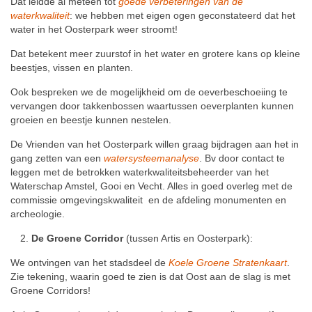
Dat leidde al meteen tot
goede verbeteringen van de
waterkwaliteit
: we hebben met eigen ogen geconstateerd dat het
water in het Oosterpark weer stroomt!
Dat betekent meer zuurstof in het water en grotere kans op kleine
beestjes, vissen en planten.
Ook bespreken we de mogelijkheid om de oeverbeschoeiing te
vervangen door takkenbossen waartussen oeverplanten kunnen
groeien en beestje kunnen nestelen.
De Vrienden van het Oosterpark willen graag bijdragen aan het in
gang zetten van een
watersysteemanalyse
. Bv door contact te
leggen met de betrokken waterkwaliteitsbeheerder van het
Waterschap Amstel, Gooi en Vecht. Alles in goed overleg met de
commissie omgevingskwaliteit en de afdeling monumenten en
archeologie.
De Groene Corridor
(tussen Artis en Oosterpark):
We ontvingen van het stadsdeel de
Koele Groene Stratenkaart
.
Zie tekening, waarin goed te zien is dat Oost aan de slag is met
Groene Corridors!