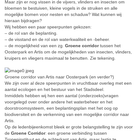
Maar zijn er nog vissen in de vijvers, vlinders en insecten om
bloemen te bestuiven, kleine vogels in de struiken en alle
mogelijke bomen voor nesten en schaduw? Wat kunnen wij
hieraan bijdragen?
Wij hebben een paar speerpunten gekozen:
– de rol van de beplanting.
– de visstand en de rol van waterkwaliteit en -beheer.
– de mogelijkheid van een zg.
Groene corridor
tussen het
Oosterpark en Artis om de mogelijkheden van insecten, vlinders,
kruipers en vliegers maximaal te benutten. Zie tekening.
Groene corridor van Artis naar Oosterpark (en verder?)
We zijn over al deze speerpunten in vruchtbaar overleg met een
aantal ecologen en het bestuur van het Stadsdeel.
Inmiddels hebben wij hen een aantal (onderzoeks)vragen
voorgelegd over onder andere het waterbeheer en het
doorstroomsysteem, een beplantingsplan met het oog op
biodiversiteit en de verkenning van een mogelijke corridor naar
Artis.
Op de ledenbijeenkomst bleek er grote belangstelling te zijn voor
de
Groene Corridor
: een groene verbinding tussen
Tropeninstituut en de achterkant van Artis, maar lastig te