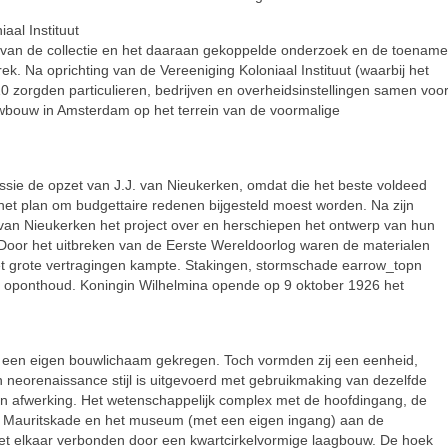
aal Instituut
 van de collectie en het daaraan gekoppelde onderzoek en de toename
ek. Na oprichting van de Vereeniging Koloniaal Instituut (waarbij het
0 zorgden particulieren, bedrijven en overheidsinstellingen samen voo
uwbouw in Amsterdam op het terrein van de voormalige
sie de opzet van J.J. van Nieukerken, omdat die het beste voldeed
et plan om budgettaire redenen bijgesteld moest worden. Na zijn
 van Nieukerken het project over en herschiepen het ontwerp van hun
 Door het uitbreken van de Eerste Wereldoorlog waren de materialen
t grote vertragingen kampte. Stakingen, stormschade earrow_topn
 oponthoud. Koningin Wilhelmina opende op 9 oktober 1926 het
k een eigen bouwlichaam gekregen. Toch vormden zij een eenheid,
 neorenaissance stijl is uitgevoerd met gebruikmaking van dezelfde
en afwerking. Het wetenschappelijk complex met de hoofdingang, de
 de Mauritskade en het museum (met een eigen ingang) aan de
et elkaar verbonden door een kwartcirkelvormige laagbouw. De hoek