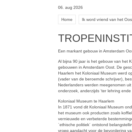
06. aug 2026
Home
Ik word vriend van het Oos
TROPENINSTI
Een markant gebouw in Amsterdam Oos
Al bijna 90 jaar is het gebouw van het 
gebouwen in Amsterdam Oost. De geschi
Haarlem het Koloniaal Museum werd opg
(vader van de beroemde schrijver), best
Nederlanders werden meegenomen uit de
onderzoek, anderzijds ‘ter lehring end
Koloniaal Museum te Haarlem
In 1871 vond dit Koloniaal Museum ond
het museum ook producten zoals koffieb
vernieuwde en verbeterde bestemmingen
`ethische politiek´ ontstond belangstel
vroeg aandacht voor de bevordering va