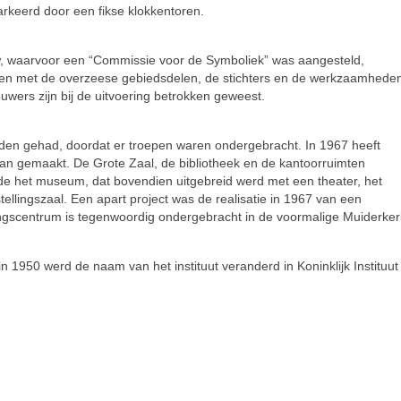
rkeerd door een fikse klokkentoren.
uw, waarvoor een “Commissie voor de Symboliek” was aangesteld,
ingen met de overzeese gebiedsdelen, de stichters en de werkzaamhede
ouwers zijn bij de uitvoering betrokken geweest.
lijden gehad, doordat er troepen waren ondergebracht. In 1967 heeft
lan gemaakt. De Grote Zaal, de bibliotheek en de kantoorruimten
de het museum, dat bovendien uitgebreid werd met een theater, het
lingszaal. Een apart project was de realisatie in 1967 van een
iningscentrum is tegenwoordig ondergebracht in de voormalige Muiderker
n 1950 werd de naam van het instituut veranderd in Koninklijk Instituut