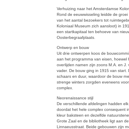
Verhuizing naar het Amsterdamse Koloni
Rond de eeuwwisseling leidde de groei
van het aantal bezoekers tot ruimtegebr
Koloniaal Museum zich aansloot) in 191
een startkapitaal ten behoeve van nie
Oosterbegraafplaats.
Ontwerp en bouw
Uit drie ontwerpen koos de bouwcommis
aan het programma van eisen, hoewel h
overlijden namen zijn zoons M.A. en J.
vader. De bouw ging in 1915 van start.
schaars en duur, waardoor de bouw me
strenge winters zorgden eveneens voor
complex.
Neorenaissance stijl
De verschillende afdelingen hadden el
doordat het hele complex consequent in
kleur baksteen en dezelfde natuursten
Grote Zaal en de bibliotheek ligt aan
Linnaeusstraat. Beide gebouwen zijn m