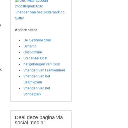
vrienden van het Oosterpark op
twitter
n
Andere sites:
De Gezonde Stad
Dynamo
Oost-Online
Stadsdeel Oost
het geheugen van Oost
k
Vrienden van Frankendael
Vrienden van het
Beatrixplein
Vrienden van het
Vondelpark
Deel
deze pagina via
social media: