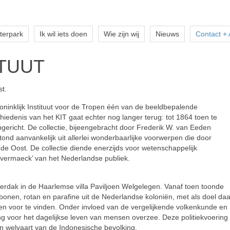
terpark
Ik wil iets doen
Wie zijn wij
Nieuws
Contact +
TUUT
t.
Koninklijk Instituut voor de Tropen één van de beeldbepalende
edenis van het KIT gaat echter nog langer terug: tot 1864 toen te
ericht. De collectie, bijeengebracht door Frederik W. van Eeden
ond aanvankelijk uit allerlei wonderbaarlijke voorwerpen die door
 Oost. De collectie diende enerzijds voor wetenschappelijk
e vermaeck’ van het Nederlandse publiek.
erdak in de Haarlemse villa Paviljoen Welgelegen. Vanaf toen toonde
onen, rotan en parafine uit de Nederlandse koloniën, met als doel daa
 voor te vinden. Onder invloed van de vergelijkende volkenkunde en
ling voor het dagelijkse leven van mensen overzee. Deze politiekvoering
n welvaart van de Indonesische bevolking.