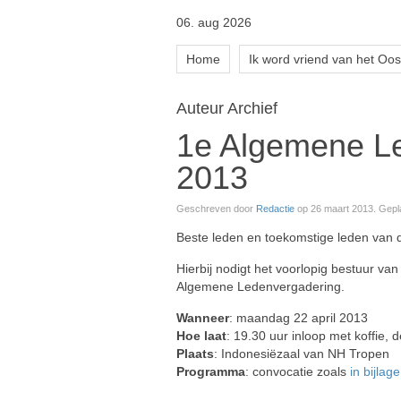
06. aug 2026
Home
Ik word vriend van het Oos
Auteur Archief
1e Algemene Le
2013
Geschreven door
Redactie
op
26 maart 2013
. Gepl
Beste leden en toekomstige leden van 
Hierbij nodigt het voorlopig bestuur va
Algemene Ledenvergadering.
Wanneer
: maandag 22 april 2013
Hoe laat
: 19.30 uur inloop met koffie,
Plaats
: Indonesiëzaal van NH Tropen
Programma
: convocatie zoals
in bijlage