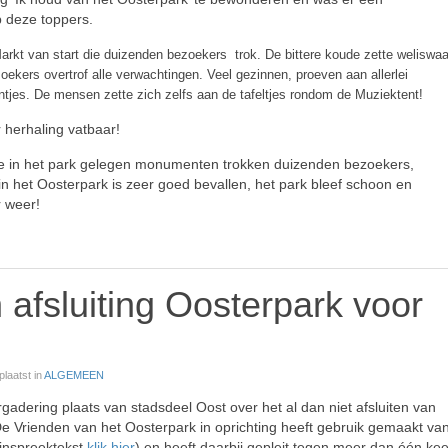
 deze toppers.
rkt van start die duizenden bezoekers trok. De bittere koude zette weliswaa
ekers overtrof alle verwachtingen. Veel gezinnen, proeven aan allerlei
eintjes. De mensen zette zich zelfs aan de tafeltjes rondom de Muziektent!
 herhaling vatbaar!
n de in het park gelegen monumenten trokken duizenden bezoekers,
 het Oosterpark is zeer goed bevallen, het park bleef schoon en
r weer!
afsluiting Oosterpark voor
plaatst in
ALGEMEEN
adering plaats van stadsdeel Oost over het al dan niet afsluiten van
De Vrienden van het Oosterpark in oprichting heeft gebruik gemaakt va
 inspreektekst
klik hier
) en heeft daarbij gepleit tegen meer dan één kee