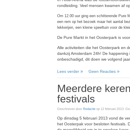
rondleiding. Veel mensen kwamen af op
Om 12.00 uur ging een schitterende Pure Ma
een rem op het bezoek maar het aantal bezo
lekkerijen, een kleine speeltuin voor de kl
De Pure Markt in het Oosterpark is voor
Alle activiteiten die het Oosterpark e
dankzij Amsterdam 24h! De happening in
onbeschadigd, dit doen we volgend jaa
Lees verder
Geen Reacties
Meerdere keren 
festivals
Geschreven door
Redactie
op
12 februari 2013
. Ge
Op dinsdag 5 februari 2013 vond de verg
het Oosterpak voor besloten festivals. 
de mogelijkheid om in te spreken (voor