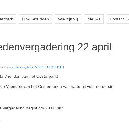
terpark
Ik wil iets doen
Wie zijn wij
Nieuws
Contact +
denvergadering 22 april
aatst in
activiteiten
,
ALGEMEEN
,
UITGELICHT
de Vrienden van het Oosterpark!
n de Vrienden van het Oosterpark u van harte uit voor de eerste
 de vergadering begint om 20.00 uur.
.