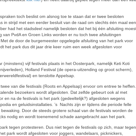
spraken toch beslist om alsnog toe te staan dat er twee besloten
was in strijd met een eerder besluit van de raad om slechts één maal een
mber had het stadsdeel namelijk besloten dat het bij één afsluiting moes
ling van PvdA en Groen Links worden er nu toch twee afsluitingen
. Met de door de burgemeester opgelegde afsluiting van het park voor
t het park dus dit jaar drie keer ruim een week afgesloten voor
r (minstens) vijf festivals plaats in het Oosterpark, namelijk Keti Koti
rnijverleden), Holland Festival (de opera-uitzending op groot scherm),
rwereldfestival) en tenslotte Appelsap.
twee van die festivals (Roots en Appelsap) ervoor om entree te heffen.
etalende bezoekers wordt afgesloten. Dat zelfde gebeurt ook al met
 en na de festivals is het park (gedeeltelijk?) afgesloten wegens
ia en geluidsinstallaties. ’s Nachts zijn er tijdens die periode felle
e bewaking. Door de steeds grotere schaal van de festivals worden de
trucks nodig en wordt toenemend schade aangebracht aan het park.
ark tegen protesteren. Dus niet tegen de festivals op zich, maar tegen
et park wordt afgesloten voor joggers, wandelaars, picknickers,