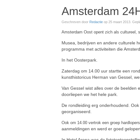
Amsterdam 24H
Geschreven door
Redactie
op
25 maart 2013
. Gepl
Amsterdam Oost opent zich als cultureel, 
Musea, bedrijven en andere culturele
programma met activiteiten die Amsterd
In het Oosterpark.
Zaterdag om 14.00 uur startte een ron
kunsthistoricus Herman van Gessel, w
Van Gessel wist alles over de beelden
doorliepen we het hele park.
De rondleiding erg onderhoudend. Ook
georganiseerd.
Ook om 14.00 vertrok een groep hardlopers
aanmeldingen en werd er goed gelopen
In Hotel Arena was de fototentoonstell