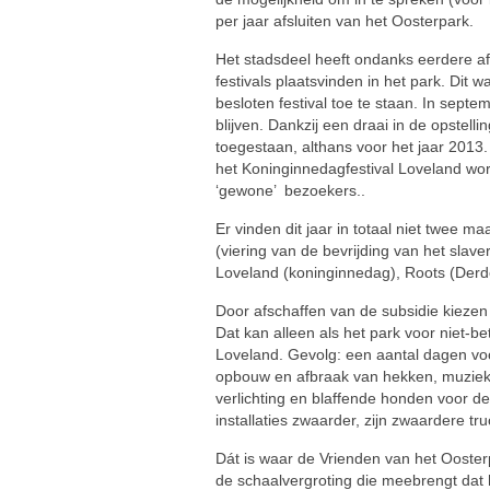
per jaar afsluiten van het Oosterpark.
Het stadsdeel heeft ondanks eerdere af
festivals plaatsvinden in het park. Dit 
besloten festival toe te staan. In septe
blijven. Dankzij een draai in de opstel
toegestaan, althans voor het jaar 2013
het Koninginnedagfestival Loveland word
‘gewone’ bezoekers..
Er vinden dit jaar in totaal niet twee maa
(viering van de bevrijding van het slave
Loveland (koninginnedag), Roots (Derde
Door afschaffen van de subsidie kiezen 
Dat kan alleen als het park voor niet-b
Loveland. Gevolg: een aantal dagen voor
opbouw en afbraak van hekken, muziekpod
verlichting en blaffende honden voor d
installaties zwaarder, zijn zwaardere 
Dát is waar de Vrienden van het Oosterp
de schaalvergroting die meebrengt dat h