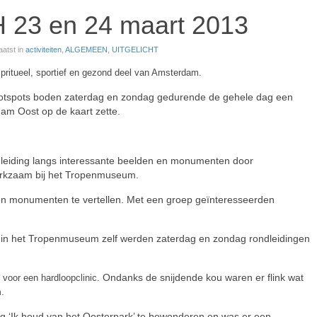
 23 en 24 maart 2013
aatst in
activiteiten
,
ALGEMEEN
,
UITGELICHT
spritueel, sportief en gezond deel van Amsterdam.
 hotspots boden zaterdag en zondag gedurende de gehele dag een
am Oost op de kaart zette.
dleiding langs interessante beelden en monumenten door
erkzaam bij het Tropenmuseum.
 en monumenten te vertellen. Met een groep geïnteresseerden
 in het Tropenmuseum zelf werden zaterdag en zondag rondleidingen
Ondanks de snijdende kou waren er flink wat
 voor een hardloopclinic.
.
ing ‘Ik houd van het Oosterpark’ te bewonderen en was er een