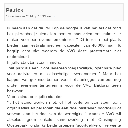
Patrick
12 september 2014 op 10:33 am
|
#
Ik neem aan dat de VVO op de hoogte is van het feit dat rond
het pierenbadje tientallen bomen sneuvelen om ruimte te
maken voor een evenemententerrein? Dit terrein moet plaats
bieden aan festivals met een capaciteit van 40.000 man! Ik
begrijp echt niet waarom de VVO deze protestmars niet
ondersteunt.
In jullie statuten staat immers:
“het park als een, voor iedereen toegankelijke, openbare plek
voor activiteiten of kleinschalige evenementen.” Maar het
kappen van gezonde bomen voor het aanleggen van een nog
groter evenemententerrein is voor de VVO blijkbaar geen
bezwaar.
Voorts staat er in jullie statuten:
“f. het samenwerken met, of het verlenen van steun aan,
organisaties en personen die een doel nastreven soortgelijk of
verwant aan het doel van de Vereniging.” Maar de VVO wil
absoluut geen enkele samenwerking met Omsingeling
Oosterpark, ondanks beide groepen “soortgelijke of verwante