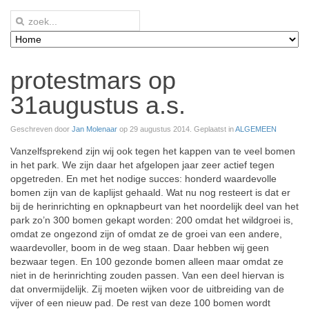
protestmars op
31augustus a.s.
Geschreven door
Jan Molenaar
op
29 augustus 2014
. Geplaatst in
ALGEMEEN
Vanzelfsprekend zijn wij ook tegen het kappen van te veel bomen
in het park. We zijn daar het afgelopen jaar zeer actief tegen
opgetreden. En met het nodige succes: honderd waardevolle
bomen zijn van de kaplijst gehaald. Wat nu nog resteert is dat er
bij de herinrichting en opknapbeurt van het noordelijk deel van het
park zo’n 300 bomen gekapt worden: 200 omdat het wildgroei is,
omdat ze ongezond zijn of omdat ze de groei van een andere,
waardevoller, boom in de weg staan. Daar hebben wij geen
bezwaar tegen. En 100 gezonde bomen alleen maar omdat ze
niet in de herinrichting zouden passen. Van een deel hiervan is
dat onvermijdelijk. Zij moeten wijken voor de uitbreiding van de
vijver of een nieuw pad. De rest van deze 100 bomen wordt