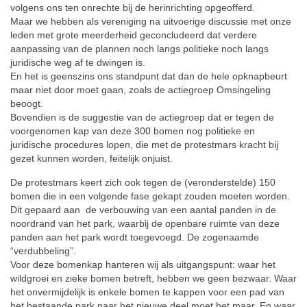
volgens ons ten onrechte bij de herinrichting opgeofferd.
Maar we hebben als vereniging na uitvoerige discussie met onze
leden met grote meerderheid geconcludeerd dat verdere
aanpassing van de plannen noch langs politieke noch langs
juridische weg af te dwingen is.
En het is geenszins ons standpunt dat dan de hele opknapbeurt
maar niet door moet gaan, zoals de actiegroep Omsingeling
beoogt.
Bovendien is de suggestie van de actiegroep dat er tegen de
voorgenomen kap van deze 300 bomen nog politieke en
juridische procedures lopen, die met de protestmars kracht bij
gezet kunnen worden, feitelijk onjuist.
De protestmars keert zich ook tegen de (veronderstelde) 150
bomen die in een volgende fase gekapt zouden moeten worden.
Dit gepaard aan de verbouwing van een aantal panden in de
noordrand van het park, waarbij de openbare ruimte van deze
panden aan het park wordt toegevoegd. De zogenaamde
“verdubbeling”.
Voor deze bomenkap hanteren wij als uitgangspunt: waar het
wildgroei en zieke bomen betreft, hebben we geen bezwaar. Waar
het onvermijdelijk is enkele bomen te kappen voor een pad van
het bestaande park naar het nieuwe deel moet het maar. En waar