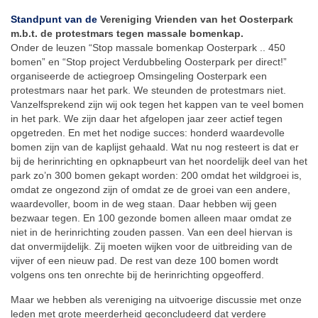
Standpunt van de
Vereniging Vrienden van het Oosterpark
m.b.t. de protestmars tegen massale bomenkap.
Onder de leuzen “Stop massale bomenkap Oosterpark .. 450
bomen” en “Stop project Verdubbeling Oosterpark per direct!”
organiseerde de actiegroep Omsingeling Oosterpark een
protestmars naar het park. We steunden de protestmars niet.
Vanzelfsprekend zijn wij ook tegen het kappen van te veel bomen
in het park. We zijn daar het afgelopen jaar zeer actief tegen
opgetreden. En met het nodige succes: honderd waardevolle
bomen zijn van de kaplijst gehaald. Wat nu nog resteert is dat er
bij de herinrichting en opknapbeurt van het noordelijk deel van het
park zo’n 300 bomen gekapt worden: 200 omdat het wildgroei is,
omdat ze ongezond zijn of omdat ze de groei van een andere,
waardevoller, boom in de weg staan. Daar hebben wij geen
bezwaar tegen. En 100 gezonde bomen alleen maar omdat ze
niet in de herinrichting zouden passen. Van een deel hiervan is
dat onvermijdelijk. Zij moeten wijken voor de uitbreiding van de
vijver of een nieuw pad. De rest van deze 100 bomen wordt
volgens ons ten onrechte bij de herinrichting opgeofferd.
Maar we hebben als vereniging na uitvoerige discussie met onze
leden met grote meerderheid geconcludeerd dat verdere