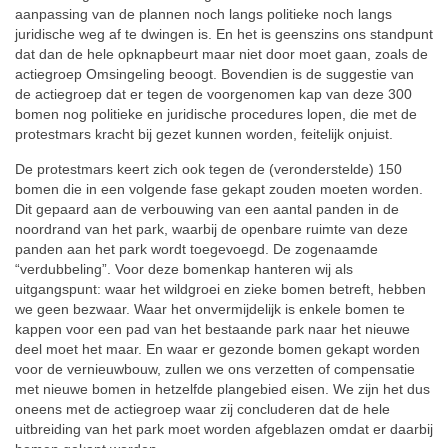
aanpassing van de plannen noch langs politieke noch langs
juridische weg af te dwingen is. En het is geenszins ons standpunt
dat dan de hele opknapbeurt maar niet door moet gaan, zoals de
actiegroep Omsingeling beoogt. Bovendien is de suggestie van
de actiegroep dat er tegen de voorgenomen kap van deze 300
bomen nog politieke en juridische procedures lopen, die met de
protestmars kracht bij gezet kunnen worden, feitelijk onjuist.
De protestmars keert zich ook tegen de (veronderstelde) 150
bomen die in een volgende fase gekapt zouden moeten worden.
Dit gepaard aan de verbouwing van een aantal panden in de
noordrand van het park, waarbij de openbare ruimte van deze
panden aan het park wordt toegevoegd. De zogenaamde
“verdubbeling”. Voor deze bomenkap hanteren wij als
uitgangspunt: waar het wildgroei en zieke bomen betreft, hebben
we geen bezwaar. Waar het onvermijdelijk is enkele bomen te
kappen voor een pad van het bestaande park naar het nieuwe
deel moet het maar. En waar er gezonde bomen gekapt worden
voor de vernieuwbouw, zullen we ons verzetten of compensatie
met nieuwe bomen in hetzelfde plangebied eisen. We zijn het dus
oneens met de actiegroep waar zij concluderen dat de hele
uitbreiding van het park moet worden afgeblazen omdat er daarbij