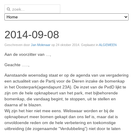
2014-09-08
Geschreven door
Jan Molenaar
op
24 oktober 2014
. Geplaatst in
ALGEMEEN
Aan de voorzitter van …,
Geachte …..,
Aanstaande woensdag staat er op de agenda van uw vergadering
een actualiteit van de Partij voor de Dieren inzake de bomenkap
in het Oosterpark(agendapunt 23A). De inzet van de PvdD lijkt te
zijn om de hele opknapbeurt van het park, met bijbehorende
bomenkap, die vandaag begint, te stoppen, uit te stellen en
daarna af te blazen.
Wij zijn het hier niet mee eens. Weliswaar worden er bij de
opknapbeurt meer bomen gekapt dan ons lief is, maar dat is
onvoldoende reden om de hele verbetering en toekomstige
uitbreiding (de zogenaamde “Verdubbeling”) niet door te laten