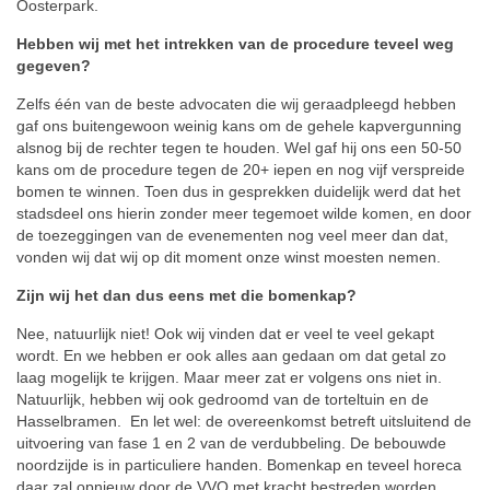
Oosterpark.
Hebben wij met het intrekken van de procedure teveel weg
gegeven?
Zelfs één van de beste advocaten die wij geraadpleegd hebben
gaf ons buitengewoon weinig kans om de gehele kapvergunning
alsnog bij de rechter tegen te houden. Wel gaf hij ons een 50-50
kans om de procedure tegen de 20+ iepen en nog vijf verspreide
bomen te winnen. Toen dus in gesprekken duidelijk werd dat het
stadsdeel ons hierin zonder meer tegemoet wilde komen, en door
de toezeggingen van de evenementen nog veel meer dan dat,
vonden wij dat wij op dit moment onze winst moesten nemen.
Zijn wij het dan dus eens met die bomenkap?
Nee, natuurlijk niet! Ook wij vinden dat er veel te veel gekapt
wordt. En we hebben er ook alles aan gedaan om dat getal zo
laag mogelijk te krijgen. Maar meer zat er volgens ons niet in.
Natuurlijk, hebben wij ook gedroomd van de torteltuin en de
Hasselbramen. En let wel: de overeenkomst betreft uitsluitend de
uitvoering van fase 1 en 2 van de verdubbeling. De bebouwde
noordzijde is in particuliere handen. Bomenkap en teveel horeca
daar zal opnieuw door de VVO met kracht bestreden worden.