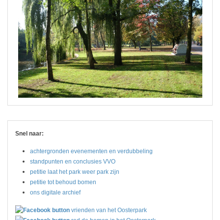
Snel naar:
achtergronden evenementen en verdubbeling
standpunten en conclusies VVO
petitie laat het park weer park zijn
petitie tot behoud bomen
ons digitale archief
vrienden van het Oosterpark