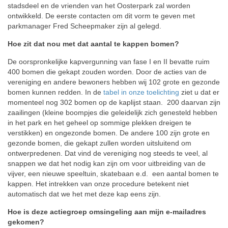
stadsdeel en de vrienden van het Oosterpark zal worden
ontwikkeld. De eerste contacten om dit vorm te geven met
parkmanager Fred Scheepmaker zijn al gelegd.
Hoe zit dat nou met dat aantal te kappen bomen?
De oorspronkelijke kapvergunning van fase I en II bevatte ruim
400 bomen die gekapt zouden worden. Door de acties van de
vereniging en andere bewoners hebben wij 102 grote en gezonde
bomen kunnen redden. In de
tabel in onze toelichting
ziet u dat er
momenteel nog 302 bomen op de kaplijst staan. 200 daarvan zijn
zaailingen (kleine boompjes die geleidelijk zich genesteld hebben
in het park en het geheel op sommige plekken dreigen te
verstikken) en ongezonde bomen. De andere 100 zijn grote en
gezonde bomen, die gekapt zullen worden uitsluitend om
ontwerpredenen. Dat vind de vereniging nog steeds te veel, al
snappen we dat het nodig kan zijn om voor uitbreiding van de
vijver, een nieuwe speeltuin, skatebaan e.d. een aantal bomen te
kappen. Het intrekken van onze procedure betekent niet
automatisch dat we het met deze kap eens zijn.
Hoe is deze actiegroep omsingeling aan mijn e-mailadres
gekomen?