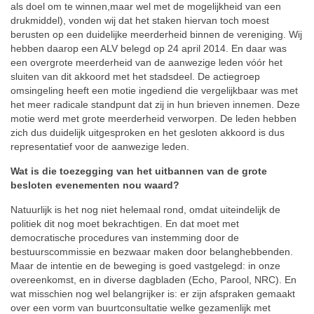
als doel om te winnen,maar wel met de mogelijkheid van een
drukmiddel), vonden wij dat het staken hiervan toch moest
berusten op een duidelijke meerderheid binnen de vereniging. Wij
hebben daarop een ALV belegd op 24 april 2014. En daar was
een overgrote meerderheid van de aanwezige leden vóór het
sluiten van dit akkoord met het stadsdeel. De actiegroep
omsingeling heeft een motie ingediend die vergelijkbaar was met
het meer radicale standpunt dat zij in hun brieven innemen. Deze
motie werd met grote meerderheid verworpen. De leden hebben
zich dus duidelijk uitgesproken en het gesloten akkoord is dus
representatief voor de aanwezige leden.
Wat is die toezegging van het uitbannen van de grote
besloten evenementen nou waard?
Natuurlijk is het nog niet helemaal rond, omdat uiteindelijk de
politiek dit nog moet bekrachtigen. En dat moet met
democratische procedures van instemming door de
bestuurscommissie en bezwaar maken door belanghebbenden.
Maar de intentie en de beweging is goed vastgelegd: in onze
overeenkomst, en in diverse dagbladen (Echo, Parool, NRC). En
wat misschien nog wel belangrijker is: er zijn afspraken gemaakt
over een vorm van buurtconsultatie welke gezamenlijk met