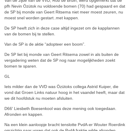
Van de zijde van de VVD, Rob de Bruin, werd opgemerkt dat de
pfh Nevin Özütok nu voldoende bomen (70) had gespaard en dat
de SP bij monde van Geert Ritsema niet meer moest zeuren, nu
moest snel worden gestart..met kappen.
De SP heeft zich in deze case altijd ingezet om de kapplannen
van de bomen bij te stellen.
Van de SP is de aktie “adopteer een boom”.
De SP liet bij monde van Geert Ritsema zowel in als buiten de
vergadering weten dat de SP nog naar mogelijkheden zoekt
bomen te sparen.
GL
Iets milder dan de VVD was Özütoks collega Astrid Kuiper, die
vond dat Groen Links natuur hoog in het vaandel heeft, maar dat
we dit hoofdstuk nu moeten afsluiten.
D66′ Liesbeth Boesenkool was deze mening ook toegedaan.
Afronden en kappen.
Na een klein aanloopje bracht tenslotte PvdA-er Wouter Roerdink
omzichtig naar voren dat ook de PvdA fraktie wilde afronden.