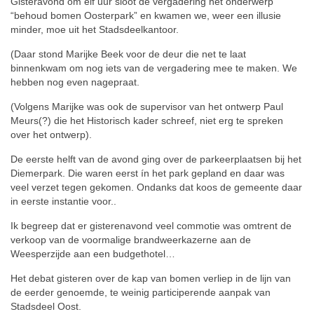
Gisteravond om elf uur sloot de vergadering het onderwerp
“behoud bomen Oosterpark” en kwamen we, weer een illusie
minder, moe uit het Stadsdeelkantoor.
(Daar stond Marijke Beek voor de deur die net te laat
binnenkwam om nog iets van de vergadering mee te maken. We
hebben nog even nagepraat.
(Volgens Marijke was ook de supervisor van het ontwerp Paul
Meurs(?) die het Historisch kader schreef, niet erg te spreken
over het ontwerp).
De eerste helft van de avond ging over de parkeerplaatsen bij het
Diemerpark. Die waren eerst ín het park gepland en daar was
veel verzet tegen gekomen. Ondanks dat koos de gemeente daar
in eerste instantie voor..
Ik begreep dat er gisterenavond veel commotie was omtrent de
verkoop van de voormalige brandweerkazerne aan de
Weesperzijde aan een budgethotel…
Het debat gisteren over de kap van bomen verliep in de lijn van
de eerder genoemde, te weinig participerende aanpak van
Stadsdeel Oost.