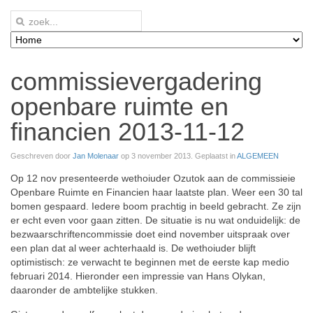
commissievergadering
openbare ruimte en
financien 2013-11-12
Geschreven door
Jan Molenaar
op
3 november 2013
. Geplaatst in
ALGEMEEN
Op 12 nov presenteerde wethoiuder Ozutok aan de commissieie
Openbare Ruimte en Financien haar laatste plan. Weer een 30 tal
bomen gespaard. Iedere boom prachtig in beeld gebracht. Ze zijn
er echt even voor gaan zitten. De situatie is nu wat onduidelijk: de
bezwaarschriftencommissie doet eind november uitspraak over
een plan dat al weer achterhaald is. De wethoiuder blijft
optimistisch: ze verwacht te beginnen met de eerste kap medio
februari 2014. Hieronder een impressie van Hans Olykan,
daaronder de ambtelijke stukken.